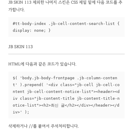
JB SKIN 113 제외한 나머지 스킨은 CSS 제일 밑에 다음 코드를 추
가합니다.
#tt-body-index .jb-cell-content-search-list { 
display: none; }
JB SKIN 113
HTML에 다음과 같은 코드가 있습니다.
$( 'body.jb-body-frontpage .jb-column-conten
t' ).prepend( '<div class="jb-cell jb-cell-co
ntent jb-cell-content-notice-list"><header><d
iv class="jb-content-title jb-content-title-n
otice-list"><h2>최신 글</h2></div></header></d
iv>' );
삭제하거나 //를 붙여서 주석처리합니다.