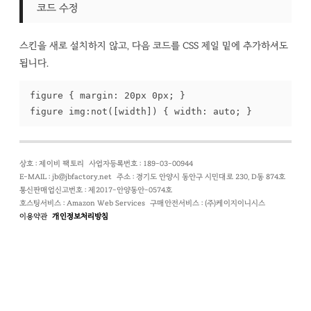
코드 수정
스킨을 새로 설치하지 않고, 다음 코드를 CSS 제일 밑에 추가하셔도
됩니다.
figure { margin: 20px 0px; }

figure img:not([width]) { width: auto; }
상호 : 제이비 팩토리
사업자등록번호 : 189-03-00944
E-MAIL : jb@jbfactory.net
주소 : 경기도 안양시 동안구 시민대로 230, D동 874호
통신판매업신고번호 : 제2017-안양동안-0574호
호스팅서비스 : Amazon Web Services
구매안전서비스 : (주)케이지이니시스
이용약관
개인정보처리방침