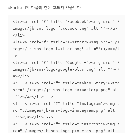
skin.html에 다음과 같은 코드가 있습니다.
<li><a href="#" title="Facebook"><img src="./
images/jb-sns-logo-facebook.png" alt=""></a>
</li>

<li><a href="#" title="Twitter"><img src="./i
mages/jb-sns-logo-twitter.png" alt=""></a></l
i>

<li><a href="#" title="Google +"><img src="./
images/jb-sns-logo-google-plus.png" alt=""></
a></li>

<!-- <li><a href="#" title="Kakao Story"><img 
src="./images/jb-sns-logo-kakaostory.png" alt
=""></a></li> -->

<!-- <li><a href="#" title="Instagram"><img s
rc="./images/jb-sns-logo-instagram.png" alt
=""></a></li> -->

<!-- <li><a href="#" title="Pinterest"><img s
rc="./images/jb-sns-logo-pinterest.png" alt