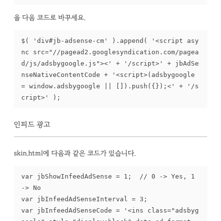
을 다음 코드로 바꾸세요.
$( 'div#jb-adsense-cm' ).append( '<script asy
nc src="//pagead2.googlesyndication.com/pagea
d/js/adsbygoogle.js"><' + '/script>' + jbAdSe
nseNativeContentCode + '<script>(adsbygoogle 
= window.adsbygoogle || []).push({});<' + '/s
cript>' );
인피드 광고
skin.html에 다음과 같은 코드가 있습니다.
var jbShowInfeedAdSense = 1;  // 0 -> Yes, 1 
-> No

var jbInfeedAdSenseInterval = 3;

var jbInfeedAdSenseCode = '<ins class="adsbyg