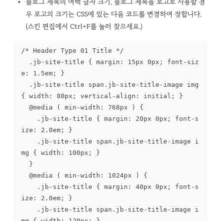
블로그 제목의 여백 글자 크기, 블로그 제목을 로고로 사용할 경
우 로고의 크기는 CSS에 있는 다음 코드를 변경하여 정합니다.
(스킨 편집에서 Ctrl+F를 눌러 찾으세요.)
/* Header Type 01 Title */

	.jb-site-title { margin: 15px 0px; font-siz
e: 1.5em; }

	.jb-site-title span.jb-site-title-image img 
{ width: 80px; vertical-align: initial; }

	@media ( min-width: 768px ) {

		.jb-site-title { margin: 20px 0px; font-s
ize: 2.0em; }

		.jb-site-title span.jb-site-title-image i
mg { width: 100px; }

	}

	@media ( min-width: 1024px ) {

		.jb-site-title { margin: 40px 0px; font-s
ize: 2.0em; }

		.jb-site-title span.jb-site-title-image i
mg { width: 120px; }
