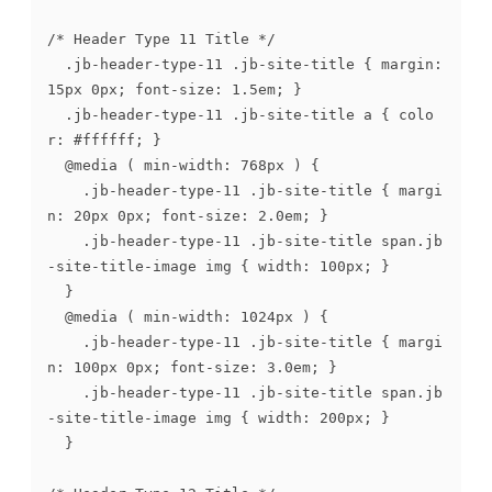
/* Header Type 11 Title */

	.jb-header-type-11 .jb-site-title { margin: 
15px 0px; font-size: 1.5em; }

	.jb-header-type-11 .jb-site-title a { colo
r: #ffffff; }

	@media ( min-width: 768px ) {

		.jb-header-type-11 .jb-site-title { margi
n: 20px 0px; font-size: 2.0em; }

		.jb-header-type-11 .jb-site-title span.jb
-site-title-image img { width: 100px; }

	}

	@media ( min-width: 1024px ) {

		.jb-header-type-11 .jb-site-title { margi
n: 100px 0px; font-size: 3.0em; }

		.jb-header-type-11 .jb-site-title span.jb
-site-title-image img { width: 200px; }

	}
