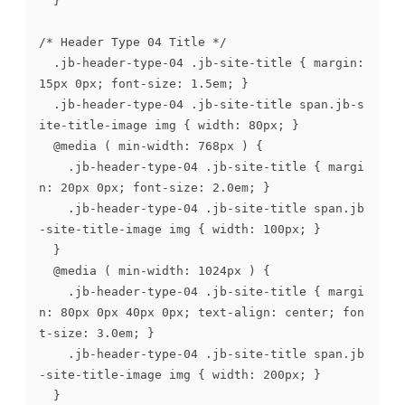
	}

/* Header Type 04 Title */

	.jb-header-type-04 .jb-site-title { margin: 
15px 0px; font-size: 1.5em; }

	.jb-header-type-04 .jb-site-title span.jb-s
ite-title-image img { width: 80px; }

	@media ( min-width: 768px ) {

		.jb-header-type-04 .jb-site-title { margi
n: 20px 0px; font-size: 2.0em; }

		.jb-header-type-04 .jb-site-title span.jb
-site-title-image img { width: 100px; }

	}

	@media ( min-width: 1024px ) {

		.jb-header-type-04 .jb-site-title { margi
n: 80px 0px 40px 0px; text-align: center; fon
t-size: 3.0em; }

		.jb-header-type-04 .jb-site-title span.jb
-site-title-image img { width: 200px; }

	}
